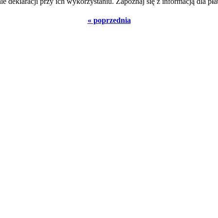
deklaracji przy ich wykorzystaniu. Zapoznaj się z informacją dla pła
« poprzednia