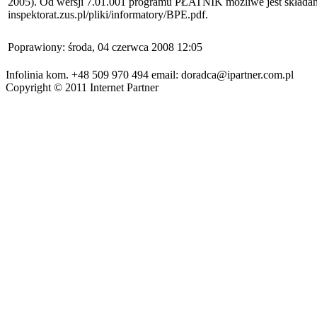
2005). Od wersji 7.01.001 programu PŁATNIK możliwe jest składanie 
inspektorat.zus.pl/pliki/informatory/BPE.pdf.
Poprawiony: środa, 04 czerwca 2008 12:05
Infolinia kom. +48 509 970 494 email: doradca@ipartner.com.pl
Copyright © 2011 Internet Partner